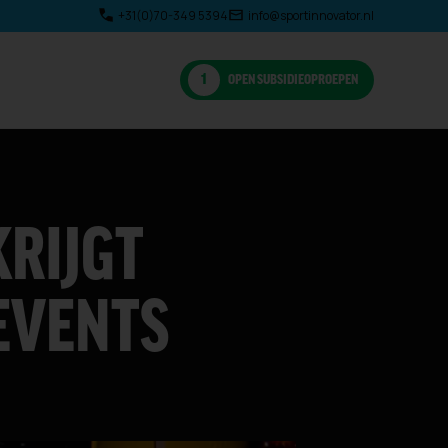
+31(0)70-349 5394
info@sportinnovator.nl
OPEN SUBSIDIEOPROEPEN
RIJGT
 EVENTS