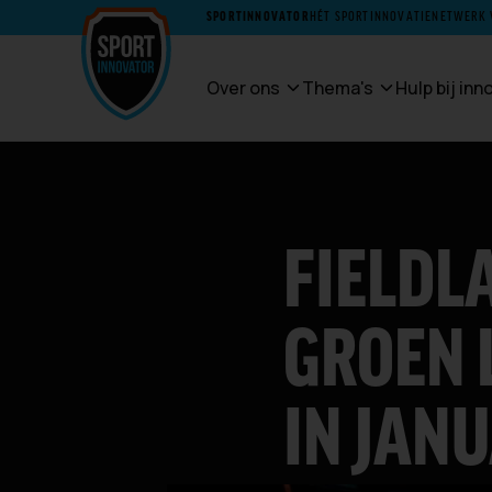
SPORTINNOVATOR
HÉT SPORTINNOVATIENETWERK
Over ons
Thema's
Hulp bij in
FIELDL
GROEN 
IN JANU