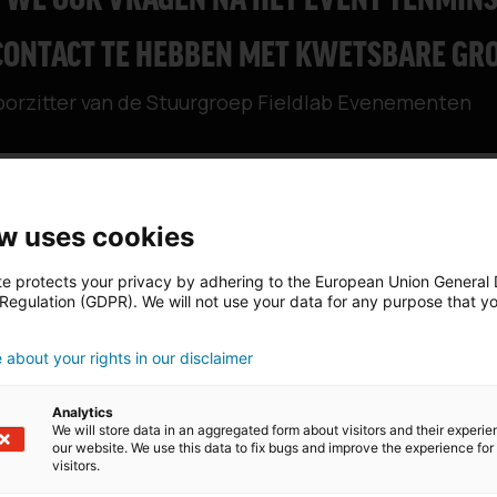
 WE OOK VRAGEN NA HET EVENT TENMIN
CONTACT TE HEBBEN MET KWETSBARE GR
voorzitter van de Stuurgroep Fieldlab Evenementen
ter van de Stuurgroep Fieldlab Evenementen, kan begrip opbr
 uses cookies
jk hadden wij het liefst morgen gestart met deze pilot events,
en echter plannen waarbij we louter werken met negatief get
te protects your privacy by adhering to the European Union General
 event tenminste twee weken geen contact te hebben met kwe
 Regulation (GDPR). We will not use your data for any purpose that y
.
ing voor die opzet en aanpak en hebben ze aangegeven dat er
about your rights in our disclaimer
Analytics
u waaronder aan de pilot events wordt gewerkt. Er zijn versch
We will store data in an aggregated form about visitors and their experi
our website. We use this data to fix bugs and improve the experience for 
nten verklaren zich (door aanschaf kaart of bezoek aan he
visitors.
n te voldoen. Hierbij valt te denken aan het overleggen van