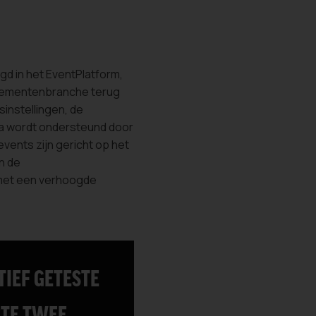
gd in het EventPlatform,
enementenbranche terug
instellingen, de
ma wordt ondersteund door
vents zijn gericht op het
n de
met een verhoogde
IEF GETESTE