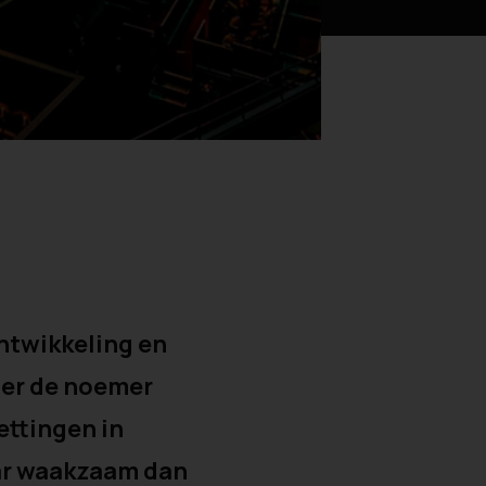
ntwikkeling en
der de noemer
ettingen in
aar waakzaam dan