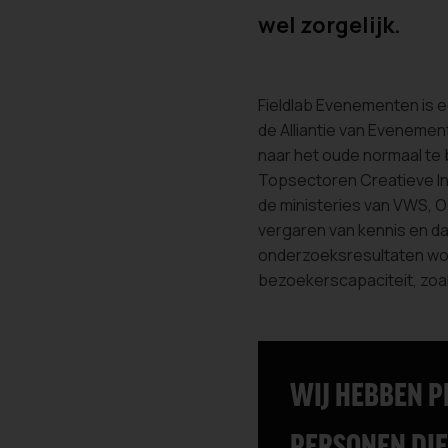
wel zorgelijk.
Fieldlab Evenementen is e
de Alliantie van Eveneme
naar het oude normaal te
Topsectoren Creatieve In
de ministeries van VWS, O
vergaren van kennis en d
onderzoeksresultaten wo
bezoekerscapaciteit, zoa
WIJ HEBBEN P