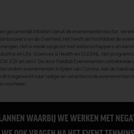
en gezamenlijk initiatief vanuit de evenementensector, vereni
ntenbouwers en de Overheid. Het heeft als hoofddoel de ev
 brengen. Het is mede opgezet met wetenschappers en kennis
dustrie en Life, Sciences & Health en CLICKNL. Het program
CW, EZK en JenV. De door Fieldlab Evenementen ontwikkelde e
ata rondom evenementen in tijden van Corona. Aan de hand va
rdt toegewerkt naar veilige en verantwoorde evenementen 
ls voorheen.
LANNEN WAARBIJ WE WERKEN MET NEGAT