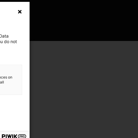
 Data
ou do not
ences on
all