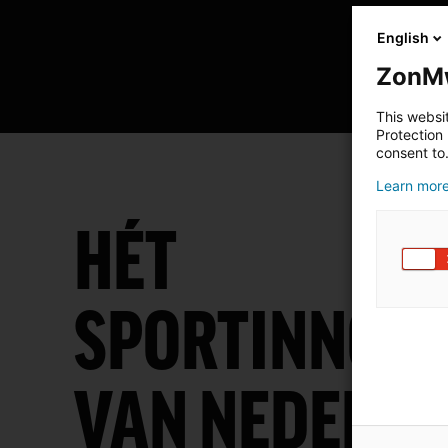
English
ZonMw
This websi
Protection
consent to
Learn more 
HÉT
SPORTINNOV
VAN NEDERL