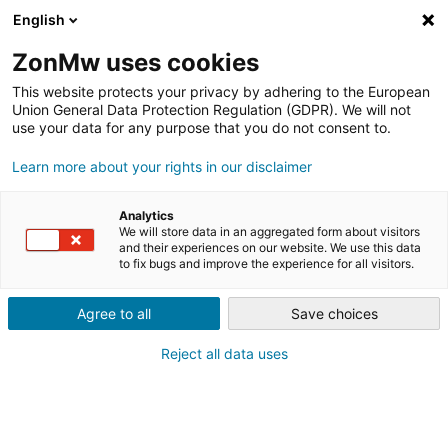
English
ZonMw uses cookies
This website protects your privacy by adhering to the European
Union General Data Protection Regulation (GDPR). We will not
use your data for any purpose that you do not consent to.
Learn more about your rights in our disclaimer
NIEUWSBERICHT
NU ONLINE: MAGAZINE SAMEN
Analytics
BOUWEN AAN VITALE EN
We will store data in an aggregated form about visitors
and their experiences on our website. We use this data
to fix bugs and improve the experience for all visitors.
WEERBARE GEMEENSCHAPPEN
Agree to all
Save choices
Reject all data uses